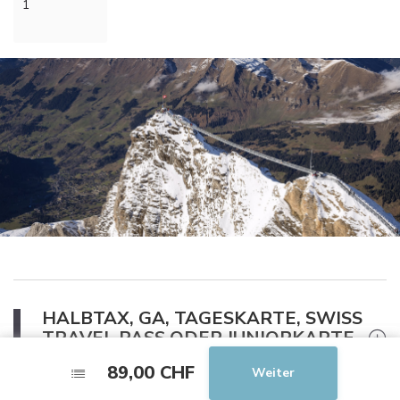
1
HALBTAX, GA, TAGESKARTE, SWISS
TRAVEL PASS ODER JUNIORKARTE
89,00 CHF
89,00 CHF
Weiter
Weiter