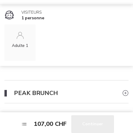
VISITEURS
1 personne
Adulte 1
PEAK BRUNCH
HIGH LEVEL EXPERIENCE
107,00 CHF
107,00 CHF
Continuer
Continuer