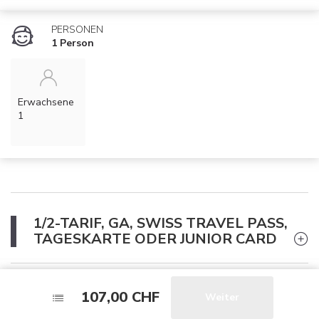
PERSONEN
1 Person
Erwachsene
1
1/2-TARIF, GA, SWISS TRAVEL PASS,
TAGESKARTE ODER JUNIOR CARD
PEAK BRUNCH
107,00 CHF
107,00 CHF
Weiter
Weiter